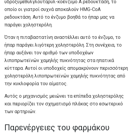
υδροξυμεθυλγλουταρυλ-κοένζυμο Α ρεδουκτάση, το
οποίο οι γιατροί συχνά αποκαλούν HMG-CoA
ρεδουκτάση. Αυτό το ένζυμο βοηθά το ήπαρ μας να
παράγει χοληστερόλη.
Όταν η πιταβαστατίνη αναστέλλει αυτό το ένζυμο, το
ήπαρ παράγει λιγότερη χοληστερόλη. Στη συνέχεια, το
ήπαρ αυξάνει τον αριθμό των υποδοχέων
λιποπρωτεϊνών χαμηλής πυκνότητας στα ηπατικά
κύτταρα. Αυτοί οι υποδοχείς απομακρύνουν περισσότερη
χοληστερόλη λιποπρωτεϊνών χαμηλής πυκνότητας από
την κυκλοφορία του αίματος.
Αυτός ο μηχανισμός μειώνει τα επίπεδα χοληστερόλης
και περιορίζει τον σχηματισμό πλάκας στο εσωτερικό
των αρτηριών.
Παρενέργειες του φαρμάκου