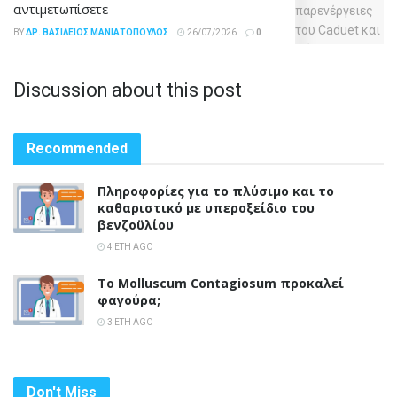
αντιμετωπίσετε
BY
ΔΡ. ΒΑΣΊΛΕΙΟΣ ΜΑΝΙΑΤΌΠΟΥΛΟΣ
26/07/2026
0
Discussion about this post
Recommended
Πληροφορίες για το πλύσιμο και το
καθαριστικό με υπεροξείδιο του
βενζοϋλίου
4 ΈΤΗ AGO
Το Molluscum Contagiosum προκαλεί
φαγούρα;
3 ΈΤΗ AGO
Don't Miss