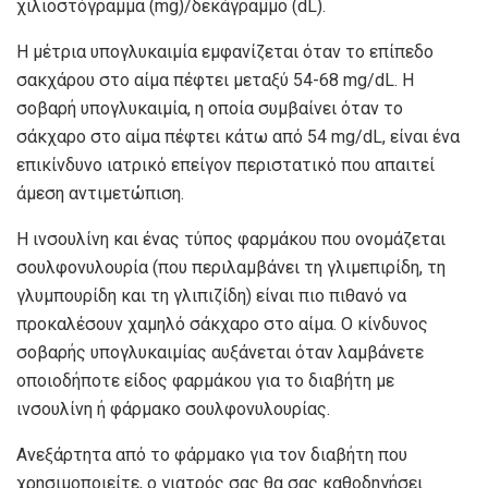
χιλιοστόγραμμα (mg)/δεκάγραμμο (dL).
Η μέτρια υπογλυκαιμία εμφανίζεται όταν το επίπεδο
σακχάρου στο αίμα πέφτει μεταξύ 54-68 mg/dL. Η
σοβαρή υπογλυκαιμία, η οποία συμβαίνει όταν το
σάκχαρο στο αίμα πέφτει κάτω από 54 mg/dL, είναι ένα
επικίνδυνο ιατρικό επείγον περιστατικό που απαιτεί
άμεση αντιμετώπιση.
Η ινσουλίνη και ένας τύπος φαρμάκου που ονομάζεται
σουλφονυλουρία (που περιλαμβάνει τη γλιμεπιρίδη, τη
γλυμπουρίδη και τη γλιπιζίδη) είναι πιο πιθανό να
προκαλέσουν χαμηλό σάκχαρο στο αίμα. Ο κίνδυνος
σοβαρής υπογλυκαιμίας αυξάνεται όταν λαμβάνετε
οποιοδήποτε είδος φαρμάκου για το διαβήτη με
ινσουλίνη ή φάρμακο σουλφονυλουρίας.
Ανεξάρτητα από το φάρμακο για τον διαβήτη που
χρησιμοποιείτε, ο γιατρός σας θα σας καθοδηγήσει