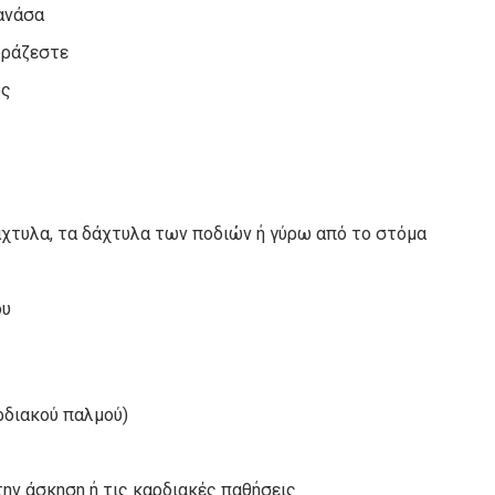
 ανάσα
υράζεστε
ος
άχτυλα, τα δάχτυλα των ποδιών ή γύρω από το στόμα
ου
ρδιακού παλμού)
την άσκηση ή τις καρδιακές παθήσεις