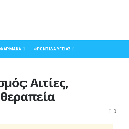
Α ΦΆΡΜΑΚΑ
ΦΡΟΝΤΊΔΑ ΥΓΕΊΑΣ
μός: Αιτίες,
 θεραπεία
0