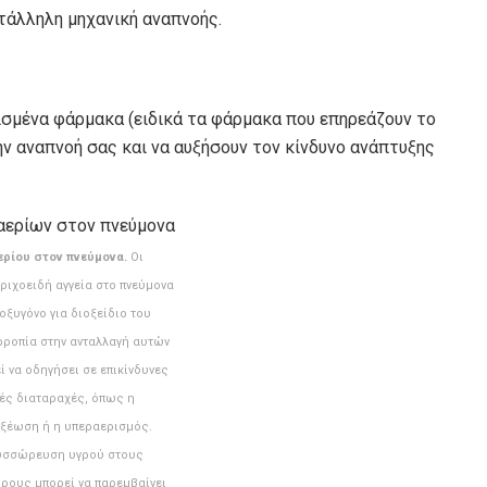
τάλληλη μηχανική αναπνοής.
ρισμένα φάρμακα (ειδικά τα φάρμακα που επηρεάζουν το
ην αναπνοή σας και να αυξήσουν τον κίνδυνο ανάπτυξης
ερίου στον πνεύμονα.
Οι
τριχοειδή αγγεία στο πνεύμονα
οξυγόνο για διοξείδιο του
ρροπία στην ανταλλαγή αυτών
ί να οδηγήσει σε επικίνδυνες
ές διαταραχές, όπως η
οξέωση ή η υπεραερισμός.
συσσώρευση υγρού στους
ρους μπορεί να παρεμβαίνει