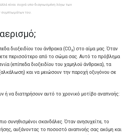
αλλά είναι συχνά υπο-διαγνωσμένη λόγω των
ν συμπτωμάτων του.
αερισμό;
εδα διοξειδίου του άνθρακα (CO₂) στο αίμα μας. Όταν
λετε περισσότερο από το σώμα σας. Αυτό το πρόβλημα
ιία (επίπεδα διοξειδίου του χαμηλού άνθρακα), τα
(αλκάλωση) και να μειώσουν την παροχή οξυγόνου σε
ν ή να διατηρήσουν αυτό το χρονικό μοτίβο αναπνοής:
 πιο συνηθισμένοι σκανδάλες. Όταν ανησυχείτε, το
τήσης, αυξάνοντας το ποσοστό αναπνοής σας ακόμη και