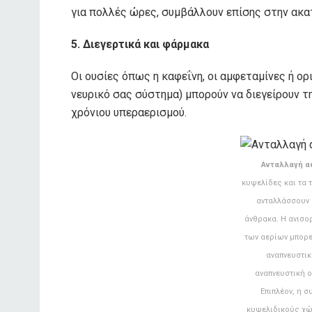
για πολλές ώρες, συμβάλλουν επίσης στην ακα
5. Διεγερτικά και φάρμακα
Οι ουσίες όπως η καφεΐνη, οι αμφεταμίνες ή ο
νευρικό σας σύστημα) μπορούν να διεγείρουν τ
χρόνιου υπεραερισμού.
Ανταλλαγή α
κυψελίδες και τα 
ανταλλάσσουν 
άνθρακα. Η ανισο
των αερίων μπορε
αναπνευστικ
αναπνευστική 
Επιπλέον, η 
κυψελιδικούς χώ