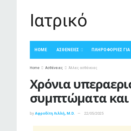
Ιατρικό
HOME
ΑΣΘΈΝΕΙΕΣ
ΠΛΗΡΟΦΟΡΊΕΣ ΓΙ
Home
Ασθένειες
Άλλες ασθένειες
Χρόνια υπεραερισ
συμπτώματα και
by
Αφροδίτη Λιλλή, M.D.
22/05/2025