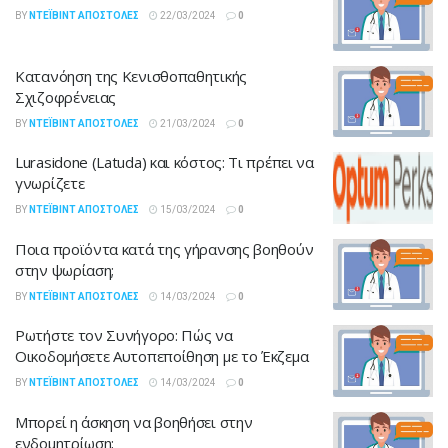
BY
ΝΤΈΙΒΙΝΤ ΑΠΟΣΤΌΛΕΣ
22/03/2024
0
Κατανόηση της Κενισθοπαθητικής
Σχιζοφρένειας
BY
ΝΤΈΙΒΙΝΤ ΑΠΟΣΤΌΛΕΣ
21/03/2024
0
Lurasidone (Latuda) και κόστος: Τι πρέπει να
γνωρίζετε
BY
ΝΤΈΙΒΙΝΤ ΑΠΟΣΤΌΛΕΣ
15/03/2024
0
Ποια προϊόντα κατά της γήρανσης βοηθούν
στην ψωρίαση;
BY
ΝΤΈΙΒΙΝΤ ΑΠΟΣΤΌΛΕΣ
14/03/2024
0
Ρωτήστε τον Συνήγορο: Πώς να
Οικοδομήσετε Αυτοπεποίθηση με το Έκζεμα
BY
ΝΤΈΙΒΙΝΤ ΑΠΟΣΤΌΛΕΣ
14/03/2024
0
Μπορεί η άσκηση να βοηθήσει στην
ενδομητρίωση;