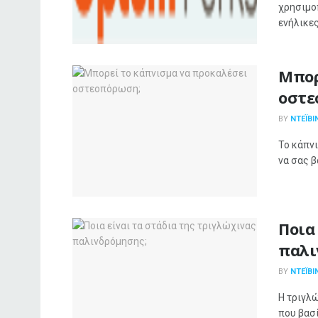
χρησιμο
ενήλικες 
Μπορ
οστε
BY
ΝΤΈΙΒΙ
Το κάπνι
να σας β
Ποια
παλι
BY
ΝΤΈΙΒΙ
Η τριγλώ
που βασί