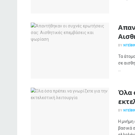
Απαν
Αισθ
BY
ΝΤΈΙΒΙ
Τα άτομ
σε αισθη
...
Όλα 
εκτε
BY
ΝΤΈΙΒΙ
Η μνήμη 
βασικά σ
αλληλένδ