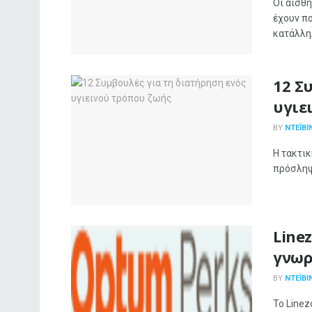
Οι αισθ
έχουν πο
κατάλληλ
12 Σ
υγιε
BY
ΝΤΈΙΒΙ
Η τακτι
πρόσληψη
Linez
γνωρ
BY
ΝΤΈΙΒΙ
Το Linez