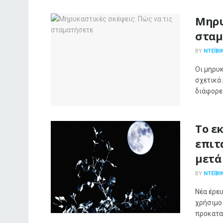
Μηρυ
σταμ
BY
ΝΤΈΙΒΙ
Οι μηρυκ
σχετικά 
διάφορες
Το ε
επιτ
μετά
BY
ΝΤΈΙΒΙ
Νέα έρευ
χρήσιμο
προκαταρ