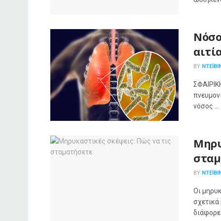
Νόσο
αιτί
BY
ΝΤΈΙΒΙ
ΣΦΑΙΡΙΚ
πνευμον
νόσος ...
Μηρυ
σταμ
BY
ΝΤΈΙΒΙ
Οι μηρυκ
σχετικά 
διάφορες