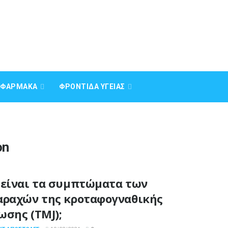
Α ΦΆΡΜΑΚΑ
ΦΡΟΝΤΊΔΑ ΥΓΕΊΑΣ
on
 είναι τα συμπτώματα των
αραχών της κροταφογναθικής
ωσης (TMJ);