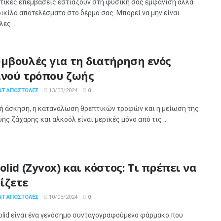
ητικές επεμβάσεις εστιάζουν στη φυσική σας εμφάνιση αλλά
ικίλα αποτελέσματα στο δέρμα σας. Μπορεί να μην είναι
ες ...
υμβουλές για τη διατήρηση ενός
ινού τρόπου ζωής
ΝΤ ΑΠΟΣΤΌΛΕΣ
13/03/2024
0
κή άσκηση, η κατανάλωση θρεπτικών τροφών και η μείωση της
ς ζάχαρης και αλκοόλ είναι μερικές μόνο από τις ...
olid (Zyvox) και κόστος: Τι πρέπει να
ίζετε
ΝΤ ΑΠΟΣΤΌΛΕΣ
10/03/2024
0
olid είναι ένα γενόσημο συνταγογραφούμενο φάρμακο που