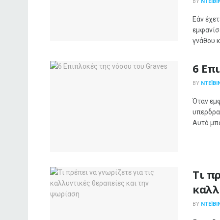
BY
ΝΤΈΙΒΙ
Εάν έχε
εμφανίσ
γνάθου κα
6 Επ
BY
ΝΤΈΙΒΙ
Όταν εμφ
υπερδρα
Αυτό μπο
Τι π
καλλ
BY
ΝΤΈΙΒΙ