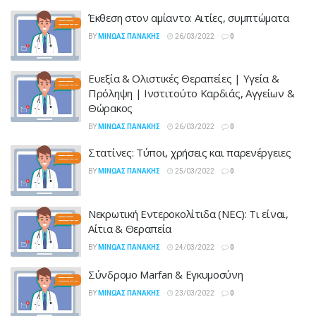
Έκθεση στον αμίαντο: Αιτίες, συμπτώματα
BY
ΜΊΝΩΑΣ ΠΑΝΆΚΗΣ
26/03/2022
0
Ευεξία & Ολιστικές Θεραπείες | Υγεία &
Πρόληψη | Ινστιτούτο Καρδιάς, Αγγείων &
Θώρακος
BY
ΜΊΝΩΑΣ ΠΑΝΆΚΗΣ
26/03/2022
0
Στατίνες: Τύποι, χρήσεις και παρενέργειες
BY
ΜΊΝΩΑΣ ΠΑΝΆΚΗΣ
25/03/2022
0
Νεκρωτική Εντεροκολίτιδα (NEC): Τι είναι,
Αίτια & Θεραπεία
BY
ΜΊΝΩΑΣ ΠΑΝΆΚΗΣ
24/03/2022
0
Σύνδρομο Marfan & Εγκυμοσύνη
BY
ΜΊΝΩΑΣ ΠΑΝΆΚΗΣ
23/03/2022
0