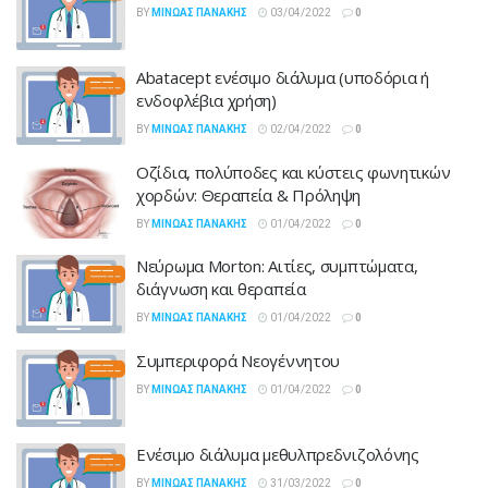
BY
ΜΊΝΩΑΣ ΠΑΝΆΚΗΣ
03/04/2022
0
Abatacept ενέσιμο διάλυμα (υποδόρια ή
ενδοφλέβια χρήση)
BY
ΜΊΝΩΑΣ ΠΑΝΆΚΗΣ
02/04/2022
0
Οζίδια, πολύποδες και κύστεις φωνητικών
χορδών: Θεραπεία & Πρόληψη
BY
ΜΊΝΩΑΣ ΠΑΝΆΚΗΣ
01/04/2022
0
Νεύρωμα Morton: Αιτίες, συμπτώματα,
διάγνωση και θεραπεία
BY
ΜΊΝΩΑΣ ΠΑΝΆΚΗΣ
01/04/2022
0
Συμπεριφορά Νεογέννητου
BY
ΜΊΝΩΑΣ ΠΑΝΆΚΗΣ
01/04/2022
0
Ενέσιμο διάλυμα μεθυλπρεδνιζολόνης
BY
ΜΊΝΩΑΣ ΠΑΝΆΚΗΣ
31/03/2022
0