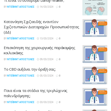
Τι είναι το σύνδρομο Dandy-Walker;
BY
ΝΤΈΙΒΙΝΤ ΑΠΟΣΤΌΛΕΣ
14/03/2024
0
Κατανόηση Σχιζοειδής εναντίον
Σχιζοτυπικών Διαταραχών Προσωπικότητας
(ΔΔ)
BY
ΝΤΈΙΒΙΝΤ ΑΠΟΣΤΌΛΕΣ
13/03/2024
0
Επισκόπηση της χειρουργικής παράκαμψης
κοιλιοκάκης
BY
ΝΤΈΙΒΙΝΤ ΑΠΟΣΤΌΛΕΣ
09/03/2024
0
Το CBD αυξάνει την όρεξή σας;
BY
ΝΤΈΙΒΙΝΤ ΑΠΟΣΤΌΛΕΣ
05/03/2024
0
Ποια είναι τα στάδια της τριγλώχινας
παλινδρόμησης;
BY
ΝΤΈΙΒΙΝΤ ΑΠΟΣΤΌΛΕΣ
03/03/2024
0