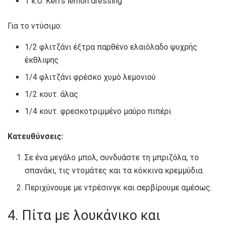
1 κ.σ. Keri’s lemon dressing
Για το ντύσιμο:
1/2 φλιτζάνι έξτρα παρθένο ελαιόλαδο ψυχρής
έκθλιψης
1/4 φλιτζάνι φρέσκο ​​χυμό λεμονιού
1/2 κουτ. άλας
1/4 κουτ. φρεσκοτριμμένο μαύρο πιπέρι
Κατευθύνσεις:
Σε ένα μεγάλο μπολ, συνδυάστε τη μπριζόλα, το
σπανάκι, τις ντομάτες και τα κόκκινα κρεμμύδια.
Περιχύνουμε με ντρέσινγκ και σερβίρουμε αμέσως.
4. Πίτα με λουκάνικο και