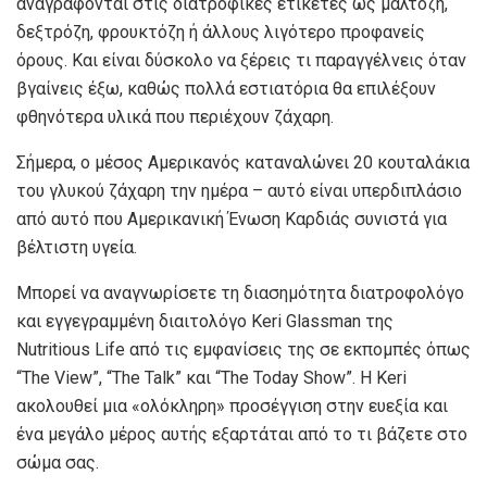
αναγράφονται στις διατροφικές ετικέτες ως μαλτόζη,
δεξτρόζη, φρουκτόζη ή άλλους λιγότερο προφανείς
όρους. Και είναι δύσκολο να ξέρεις τι παραγγέλνεις όταν
βγαίνεις έξω, καθώς πολλά εστιατόρια θα επιλέξουν
φθηνότερα υλικά που περιέχουν ζάχαρη.
Σήμερα, ο μέσος Αμερικανός καταναλώνει 20 κουταλάκια
του γλυκού ζάχαρη την ημέρα – αυτό είναι υπερδιπλάσιο
από αυτό που
Αμερικανική Ένωση Καρδιάς
συνιστά για
βέλτιστη υγεία.
Μπορεί να αναγνωρίσετε τη διασημότητα διατροφολόγο
και εγγεγραμμένη διαιτολόγο Keri Glassman της
Nutritious Life από τις εμφανίσεις της σε εκπομπές όπως
“The View”, “The Talk” και “The Today Show”. Η Keri
ακολουθεί μια «ολόκληρη» προσέγγιση στην ευεξία και
ένα μεγάλο μέρος αυτής εξαρτάται από το τι βάζετε στο
σώμα σας.