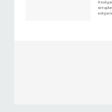
Η κολχικ
αντιφλε
κολχικίν