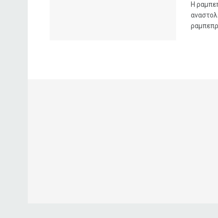
Η ραμπε
αναστολ
ραμπεπρα