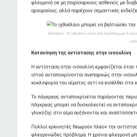
φλεγμονή σε μη παχύσαρκους ασθενείς με διαβ
αρουραίους, αλλά παρέχουν σημαντικές ενδείξε
Ιχθυέλαιο. Το ιχθυέλαιο είναι ένα συμπλήρωμα διατρ
οξέα
Κατανόηση της αντίστασης στην ινσουλίνη
Η αντίσταση στην ινσουλίνη εμφανίζεται όταν
ιστού ανταποκρίνονται ανεπαρκώς στην ινσουλ
κυκλοφορία του αίματος αντί να εισέλθει στα 
Το πάγκρεας ανταποκρίνεται παράγοντας περισ
πάγκρεας μπορεί να δυσκολευτεί να ανταποκριθ
γλυκόζης στο αίμα αυξάνονται και αναπτύσσετα
Πολλοί ερευνητές θεωρούν πλέον την αντίστασ
φλεγμονώδες πρόβλημα. Η χρόνια φλεγμονή μπο