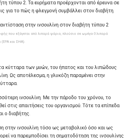
ήτη τύπου 2. Τα ευρήματα προέρχονται από έρευνα σε
ις για το πώς η φλεγμονή συμβάλλει στον διαβήτη.
οφής που εξάγεται από λιπαρά ψάρια, πλούσιο σε ωμέγα-3 λιπαρά
 (EPA και DHA).
 τα κύτταρα των μυών, του ήπατος και του λιπώδους
ίνη. Ως αποτέλεσμα, η γλυκόζη παραμένει στην
κύτταρα.
σότερη ινσουλίνη. Με την πάροδο του χρόνου, το
εί στις απαιτήσεις του οργανισμού. Τότε τα επίπεδα
ι ο διαβήτης.
η στην ινσουλίνη τόσο ως μεταβολικό όσο και ως
ρεί να παρεμποδίσει τη σηματοδότηση της ινσουλίνης