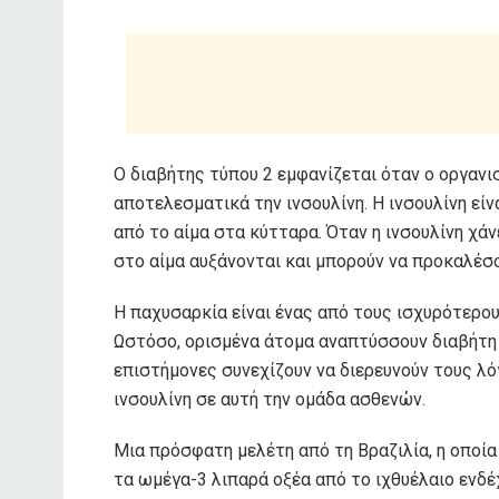
Ο διαβήτης τύπου 2 εμφανίζεται όταν ο οργανι
αποτελεσματικά την ινσουλίνη. Η ινσουλίνη εί
από το αίμα στα κύτταρα. Όταν η ινσουλίνη χά
στο αίμα αυξάνονται και μπορούν να προκαλέσ
Η παχυσαρκία είναι ένας από τους ισχυρότερου
Ωστόσο, ορισμένα άτομα αναπτύσσουν διαβήτη 
επιστήμονες συνεχίζουν να διερευνούν τους λό
ινσουλίνη σε αυτή την ομάδα ασθενών.
Μια πρόσφατη μελέτη από τη Βραζιλία, η οποία
τα ωμέγα-3 λιπαρά οξέα από το ιχθυέλαιο ενδέ