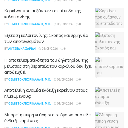
BY
ΘΕΜΙΣΤΟΚΛΉΣ ΡΙΝΆΛΛΗΣ, M.D.
07/08/2026
0
Καρκίνοι που αυξάνουν τα επίπεδα της
καλσιτονίνης
BY
ΘΕΜΙΣΤΟΚΛΉΣ ΡΙΝΆΛΛΗΣ, M.D.
06/08/2026
0
Εξέταση καλσιτονίνης: Σκοπός και ερμηνεία
των αποτελεσμάτων
BY
ΑΝΤΖΕΛΊΝΑ ΖΑΡΊΛΗ
06/08/2026
0
Η αποτελεσματικότητα του δηλητηρίου της
μέλισσας στη θεραπεία του καρκίνου δεν έχει
αποδειχθεί
BY
ΘΕΜΙΣΤΟΚΛΉΣ ΡΙΝΆΛΛΗΣ, M.D.
05/08/2026
0
Αποτελεί η αναιμία ένδειξη καρκίνου στους
ηλικιωμένους;
BY
ΘΕΜΙΣΤΟΚΛΉΣ ΡΙΝΆΛΛΗΣ, M.D.
04/08/2026
0
Μπορεί η πικρή γεύση στο στόμα να αποτελεί
ένδειξη καρκίνου;