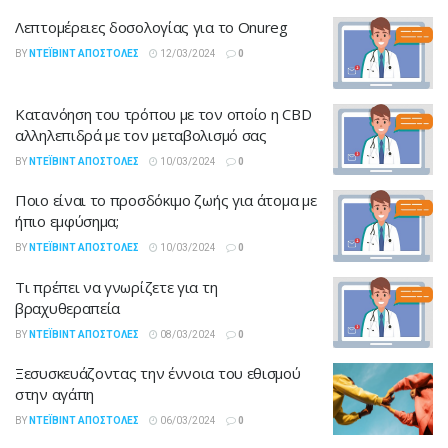
Λεπτομέρειες δοσολογίας για το Onureg
BY
ΝΤΈΙΒΙΝΤ ΑΠΟΣΤΌΛΕΣ
12/03/2024
0
Κατανόηση του τρόπου με τον οποίο η CBD
αλληλεπιδρά με τον μεταβολισμό σας
BY
ΝΤΈΙΒΙΝΤ ΑΠΟΣΤΌΛΕΣ
10/03/2024
0
Ποιο είναι το προσδόκιμο ζωής για άτομα με
ήπιο εμφύσημα;
BY
ΝΤΈΙΒΙΝΤ ΑΠΟΣΤΌΛΕΣ
10/03/2024
0
Τι πρέπει να γνωρίζετε για τη
βραχυθεραπεία
BY
ΝΤΈΙΒΙΝΤ ΑΠΟΣΤΌΛΕΣ
08/03/2024
0
Ξεσυσκευάζοντας την έννοια του εθισμού
στην αγάπη
BY
ΝΤΈΙΒΙΝΤ ΑΠΟΣΤΌΛΕΣ
06/03/2024
0