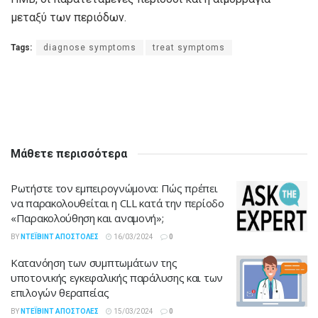
μεταξύ των περιόδων.
Tags:
diagnose symptoms
treat symptoms
Μάθετε περισσότερα
Ρωτήστε τον εμπειρογνώμονα: Πώς πρέπει
να παρακολουθείται η CLL κατά την περίοδο
«Παρακολούθηση και αναμονή»;
BY
ΝΤΈΙΒΙΝΤ ΑΠΟΣΤΌΛΕΣ
16/03/2024
0
Κατανόηση των συμπτωμάτων της
υποτονικής εγκεφαλικής παράλυσης και των
επιλογών θεραπείας
BY
ΝΤΈΙΒΙΝΤ ΑΠΟΣΤΌΛΕΣ
15/03/2024
0