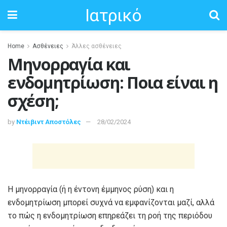
Ιατρικό
Home
Ασθένειες
Άλλες ασθένειες
Μηνορραγία και
ενδομητρίωση: Ποια είναι η
σχέση;
by
Ντέιβιντ Αποστόλες
28/02/2024
Η μηνορραγία (ή η έντονη έμμηνος ρύση) και η
ενδομητρίωση μπορεί συχνά να εμφανίζονται μαζί, αλλά
το πώς η ενδομητρίωση επηρεάζει τη ροή της περιόδου