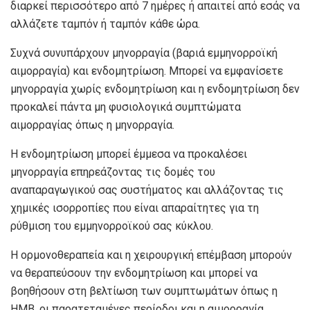
διαρκεί περισσότερο από 7 ημέρες ή απαιτεί από εσάς να
αλλάζετε ταμπόν ή ταμπόν κάθε ώρα.
Συχνά συνυπάρχουν μηνορραγία (βαριά εμμηνορροϊκή
αιμορραγία) και ενδομητρίωση. Μπορεί να εμφανίσετε
μηνορραγία χωρίς ενδομητρίωση και η ενδομητρίωση δεν
προκαλεί πάντα μη φυσιολογικά συμπτώματα
αιμορραγίας όπως η μηνορραγία.
Η ενδομητρίωση μπορεί έμμεσα να προκαλέσει
μηνορραγία επηρεάζοντας τις δομές του
αναπαραγωγικού σας συστήματος και αλλάζοντας τις
χημικές ισορροπίες που είναι απαραίτητες για τη
ρύθμιση του εμμηνορροϊκού σας κύκλου.
Η ορμονοθεραπεία και η χειρουργική επέμβαση μπορούν
να θεραπεύσουν την ενδομητρίωση και μπορεί να
βοηθήσουν στη βελτίωση των συμπτωμάτων όπως η
HMB, οι παρατεταμένες περίοδοι και η αιμορραγία