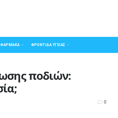
Α ΦΆΡΜΑΚΑ
ΦΡΟΝΤΊΔΑ ΥΓΕΊΑΣ
ωσης ποδιών:
ία;
0