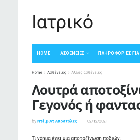
Ιατρικό
HOME
ΑΣΘΈΝΕΙΕΣ
ΠΛΗΡΟΦΟΡΊΕΣ ΓΙ
Home
Ασθένειες
Άλλες ασθένειες
Λουτρά αποτοξίν
Γεγονός ή φαντασ
by
Ντέιβιντ Αποστόλες
02/12/2021
Τι νόημα έχει μια αποτοξίνωση ποδιών;