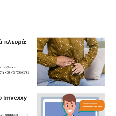
ά πλευρά:
μπορεί να
ση και να παρέχει
ο Imvexxy
μενο φάρμακο που