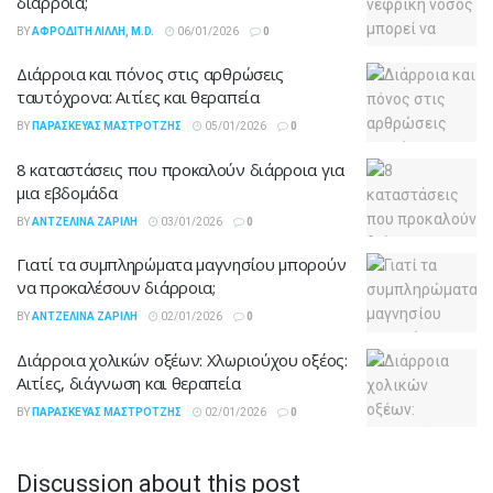
διάρροια;
BY
ΑΦΡΟΔΊΤΗ ΛΙΛΛΉ, M.D.
06/01/2026
0
Διάρροια και πόνος στις αρθρώσεις
ταυτόχρονα: Αιτίες και θεραπεία
BY
ΠΑΡΑΣΚΕΥΆΣ ΜΑΣΤΡΟΤΖΉΣ
05/01/2026
0
8 καταστάσεις που προκαλούν διάρροια για
μια εβδομάδα
BY
ΑΝΤΖΕΛΊΝΑ ΖΑΡΊΛΗ
03/01/2026
0
Γιατί τα συμπληρώματα μαγνησίου μπορούν
να προκαλέσουν διάρροια;
BY
ΑΝΤΖΕΛΊΝΑ ΖΑΡΊΛΗ
02/01/2026
0
Διάρροια χολικών οξέων: Χλωριούχου οξέος:
Αιτίες, διάγνωση και θεραπεία
BY
ΠΑΡΑΣΚΕΥΆΣ ΜΑΣΤΡΟΤΖΉΣ
02/01/2026
0
Discussion about this post