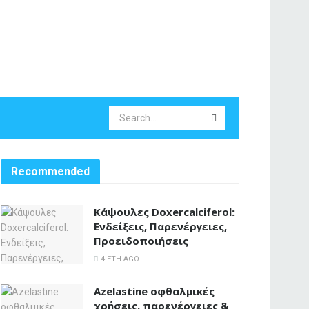
Recommended
Κάψουλες Doxercalciferol:
Ενδείξεις, Παρενέργειες,
Προειδοποιήσεις
4 ΈΤΗ AGO
Azelastine οφθαλμικές
χρήσεις, παρενέργειες &