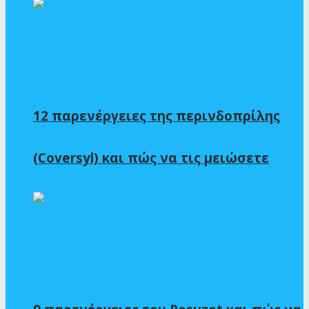
12 παρενέργειες της περινδοπρίλης
(Coversyl) και πώς να τις μειώσετε