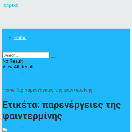
Ιατρικό
Home
Ιατρικό
Ασθένειες
No Result
View All Result
All
Home
Tag
παρενέργειες της φαιντερμίνης
Άλλες ασθένειες
Ετικέτα:
παρενέργειες της
Δερματικές ασθένειες
φαιντερμίνης
Καρκίνος