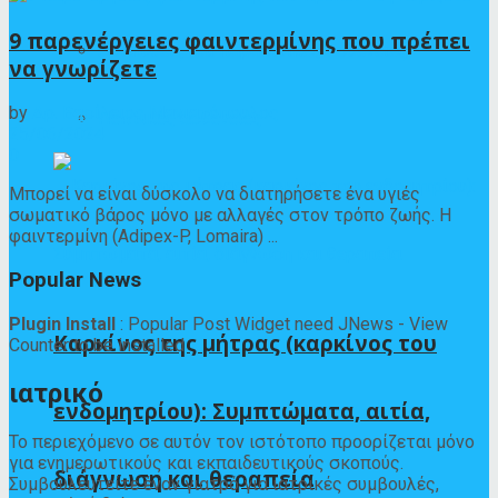
9 παρενέργειες φαιντερμίνης που πρέπει
Λοιμώδεις και παρασιτικές ασθένειες
να γνωρίζετε
by
Δρ. Βασίλειος Μανιατόπουλος
Πεπτικές ασθένειες
25/06/2024
0
Μπορεί να είναι δύσκολο να διατηρήσετε ένα υγιές
σωματικό βάρος μόνο με αλλαγές στον τρόπο ζωής. Η
φαιντερμίνη (Adipex-P, Lomaira) ...
Popular News
Plugin Install
: Popular Post Widget need JNews - View
Καρκίνος της μήτρας (καρκίνος του
Counter to be installed
ιατρικό
ενδομητρίου): Συμπτώματα, αιτία,
Το περιεχόμενο σε αυτόν τον ιστότοπο προορίζεται μόνο
για ενημερωτικούς και εκπαιδευτικούς σκοπούς.
διάγνωση και θεραπεία
Συμβουλευτείτε έναν γιατρό για ιατρικές συμβουλές,