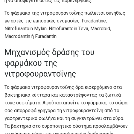
ή να αποφύγετε αυτές τις παρενέργειες.
Το φάρμακο της νιτροφουραντοΐνης πωλείται συνήθως
με αυτές τις εμπορικές ονομασίες: Furadantine,
Nitrofurantoin Mylan, Nitrofurantoin Teva, Macrobid,
Macrodantin ή Furadantin.
Μηχανισμός δράσης του
φαρμάκου της
νιτροφουραντοΐνης
Το φάρμακο νιτροφουραντοΐνης δρα εισερχόμενο στα
βακτηριακά κύτταρα και καταστρέφοντας τα ζωτικά
τους συστήματα. Αφού καταπιείτε το φάρμακο, το σώμα
σας απορροφά γρήγορα τη νιτροφουραντοΐνη από το
γαστρεντερικό σωλήνα και τη συγκεντρώνει στα ούρα.
Τα βακτήρια στο ουροποιητικό σύστημα προσλαμβάνουν
το φάρμακο μέσω των φυσιολογικών διαδικασιών