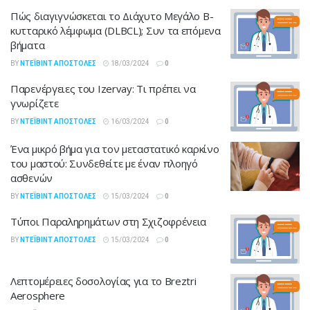
Πώς διαγιγνώσκεται το Διάχυτο Μεγάλο Β-
κυτταρικό λέμφωμα (DLBCL); Συν τα επόμενα
βήματα
BY
ΝΤΈΙΒΙΝΤ ΑΠΟΣΤΌΛΕΣ
18/03/2024
0
Παρενέργειες του Izervay: Τι πρέπει να
γνωρίζετε
BY
ΝΤΈΙΒΙΝΤ ΑΠΟΣΤΌΛΕΣ
16/03/2024
0
Ένα μικρό βήμα για τον μεταστατικό καρκίνο
του μαστού: Συνδεθείτε με έναν πλοηγό
ασθενών
BY
ΝΤΈΙΒΙΝΤ ΑΠΟΣΤΌΛΕΣ
15/03/2024
0
Τύποι Παραληρημάτων στη Σχιζοφρένεια
BY
ΝΤΈΙΒΙΝΤ ΑΠΟΣΤΌΛΕΣ
15/03/2024
0
Λεπτομέρειες δοσολογίας για το Breztri
Aerosphere