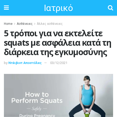
Ιατρικό
Home
Ασθένειες
Άλλες ασθένειες
5 τρόποι για να εκτελείτε
squats με ασφάλεια κατά τη
διάρκεια της εγκυμοσύνης
by
Ντέιβιντ Αποστόλες
03/12/2021