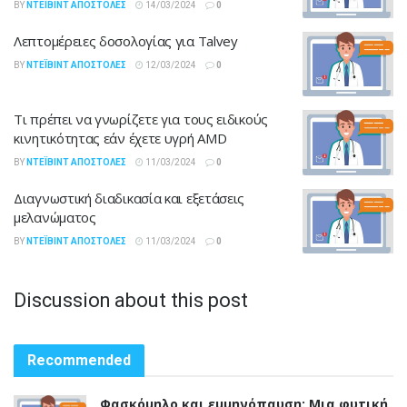
BY
ΝΤΈΙΒΙΝΤ ΑΠΟΣΤΌΛΕΣ
14/03/2024
0
Λεπτομέρειες δοσολογίας για Talvey
BY
ΝΤΈΙΒΙΝΤ ΑΠΟΣΤΌΛΕΣ
12/03/2024
0
Τι πρέπει να γνωρίζετε για τους ειδικούς
κινητικότητας εάν έχετε υγρή AMD
BY
ΝΤΈΙΒΙΝΤ ΑΠΟΣΤΌΛΕΣ
11/03/2024
0
Διαγνωστική διαδικασία και εξετάσεις
μελανώματος
BY
ΝΤΈΙΒΙΝΤ ΑΠΟΣΤΌΛΕΣ
11/03/2024
0
Discussion about this post
Recommended
Φασκόμηλο και εμμηνόπαυση: Μια φυτική