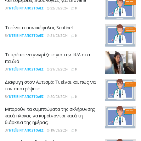
Λεπτομέρειες Δοσολογίας για Brovana
BY
ΝΤΈΙΒΙΝΤ ΑΠΟΣΤΌΛΕΣ
22/03/2024
0
Τι είναι ο πονοκέφαλος Sentinel;
BY
ΝΤΈΙΒΙΝΤ ΑΠΟΣΤΌΛΕΣ
21/03/2024
0
Τι πρέπει να γνωρίζετε για την ΙΨΔ στα
παιδιά
BY
ΝΤΈΙΒΙΝΤ ΑΠΟΣΤΌΛΕΣ
21/03/2024
0
Διαφυγή στον Αυτισμό: Τι είναι και πώς να
τον αποτρέψετε
BY
ΝΤΈΙΒΙΝΤ ΑΠΟΣΤΌΛΕΣ
20/03/2024
0
Μπορούν τα συμπτώματα της σκλήρυνσης
κατά πλάκας να κυμαίνονται κατά τη
διάρκεια της ημέρας;
BY
ΝΤΈΙΒΙΝΤ ΑΠΟΣΤΌΛΕΣ
19/03/2024
0