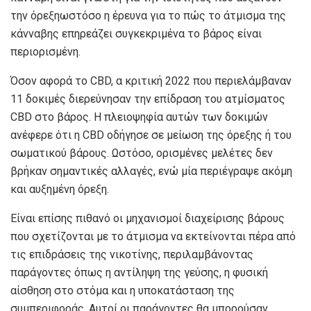
την όρεξη
ωστόσο η έρευνα για το πώς το άτμισμα της
κάνναβης επηρεάζει συγκεκριμένα το βάρος είναι
περιορισμένη.
Όσον αφορά το CBD, α
κριτική 2022
που περιελάμβαναν
11 δοκιμές διερεύνησαν την επίδραση του ατμίσματος
CBD στο βάρος. Η πλειοψηφία αυτών των δοκιμών
ανέφερε ότι η CBD οδήγησε σε μείωση της όρεξης ή του
σωματικού βάρους. Ωστόσο, ορισμένες μελέτες δεν
βρήκαν σημαντικές αλλαγές, ενώ μία περιέγραψε ακόμη
και αυξημένη όρεξη.
Είναι επίσης πιθανό οι μηχανισμοί διαχείρισης βάρους
που σχετίζονται με το άτμισμα να εκτείνονται πέρα ​​από
τις επιδράσεις της νικοτίνης, περιλαμβάνοντας
παράγοντες όπως η αντίληψη της γεύσης, η φυσική
αίσθηση στο στόμα και η υποκατάσταση της
συμπεριφοράς. Αυτοί οι παράγοντες θα μπορούσαν