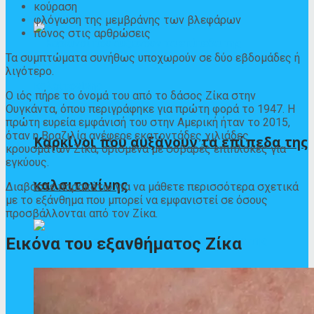
κούραση
φλόγωση της μεμβράνης των βλεφάρων
πόνος στις αρθρώσεις
Τα συμπτώματα συνήθως υποχωρούν σε δύο εβδομάδες ή
λιγότερο.
Ο ιός πήρε το όνομά του από το δάσος Ζίκα στην
Ουγκάντα, όπου περιγράφηκε για πρώτη φορά το 1947. Η
πρώτη ευρεία εμφάνισή του στην Αμερική ήταν το 2015,
όταν η Βραζιλία ανέφερε
εκατοντάδες χιλιάδες
Καρκίνοι που αυξάνουν τα επίπεδα της
κρουσμάτων Ζίκα, ορισμένα με σοβαρές επιπλοκές για
εγκύους.
καλσιτονίνης
Διαβάστε παρακάτω για να μάθετε περισσότερα σχετικά
με το εξάνθημα που μπορεί να εμφανιστεί σε όσους
προσβάλλονται από τον Ζίκα.
Εικόνα του εξανθήματος Ζίκα