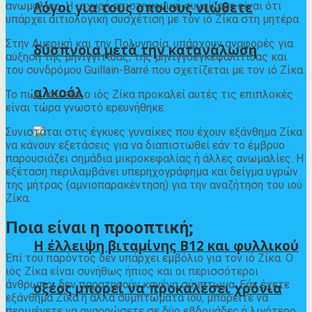
Λόγοι για τους οποίους νιώθετε
ανωμαλίες. Η ισχυρή επιστημονική συναίνεση είναι ότι
υπάρχει αιτιολογική συσχέτιση με τον ιό Ζίκα στη μητέρα.
Στην Αμερική και την Πολυνησία, υπάρχουν αναφορές για
δύσπνοια μετά την κατανάλωση
αύξηση της μηνιγγίτιδας, της μηνιγγοεγκεφαλίτιδας και
του συνδρόμου Guillain-Barré που σχετίζεται με τον ιό Ζίκα.
αλκοόλ
Το πώς και εάν ο ιός Ζίκα προκαλεί αυτές τις επιπλοκές
είναι τώρα γνωστό
ερευνήθηκε
.
Συνιστάται στις έγκυες γυναίκες που έχουν εξάνθημα Ζίκα
να κάνουν εξετάσεις για να διαπιστωθεί εάν το έμβρυο
παρουσιάζει σημάδια μικροκεφαλίας ή άλλες ανωμαλίες. Η
εξέταση περιλαμβάνει υπερηχογράφημα και δείγμα υγρών
της μήτρας (αμνιοπαρακέντηση) για την αναζήτηση του ιού
Ζίκα.
Ποια είναι η προοπτική;
Η έλλειψη βιταμίνης Β12 και φυλλικού
Επί του παρόντος δεν υπάρχει εμβόλιο για τον ιό Ζίκα. Ο
ιός Ζίκα είναι συνήθως ήπιος και οι περισσότεροι
άνθρωποι δεν παρατηρούν κανένα σύμπτωμα. Εάν έχετε
οξέος μπορεί να προκαλέσει χρόνια
εξάνθημα Ζίκα ή άλλα συμπτώματα ιού, μπορείτε να
περιμένετε να αναρρώσετε σε δύο εβδομάδες ή λιγότερο.