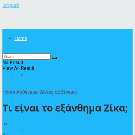
Ιατρικό
Home
Ιατρικό
Ασθένειες
No Result
View All Result
All
Home
Ασθένειες
Άλλες ασθένειες
Άλλες ασθένειες
Τι είναι το εξάνθημα Ζίκα;
Δερματικές ασθένειες
by
Ντέιβιντ Αποστόλες
23/12/2021
Καρκίνος