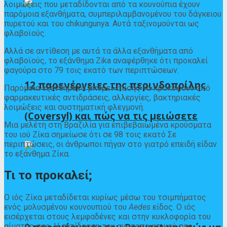
λοιμώξεις που μεταδίδονται από τα κουνούπια έχουν
παρόμοια εξανθήματα, συμπεριλαμβανομένου του δάγκειου
πυρετού και του chikungunya. Αυτά ταξινομούνται ως
φλαβοϊούς
.
Αλλά σε αντίθεση με αυτά τα άλλα εξανθήματα από
φλαβοϊούς, το εξάνθημα Zika αναφέρθηκε ότι προκαλεί
φαγούρα στο 79 τοις εκατό των περιπτώσεων.
12 παρενέργειες της περινδοπρίλης
Παρόμοια εξανθήματα μπορεί επίσης να προκύψουν από
φαρμακευτικές αντιδράσεις, αλλεργίες, βακτηριακές
λοιμώξεις και συστηματική φλεγμονή.
(Coversyl) και πώς να τις μειώσετε
Μια μελέτη στη Βραζιλία για επιβεβαιωμένα κρούσματα
του ιού Ζίκα σημείωσε ότι σε
98 τοις εκατό
Σε
περιπτώσεις, οι άνθρωποι πήγαν στο γιατρό επειδή είδαν
το εξάνθημα Ζίκα.
Τι το προκαλεί;
Ο ιός Ζίκα μεταδίδεται κυρίως μέσω του τσιμπήματος
ενός μολυσμένου κουνουπιού του
Aedes
είδος. Ο ιός
εισέρχεται στους λεμφαδένες και στην κυκλοφορία του
αίματός σας. Η αντίδραση του ανοσοποιητικού σας