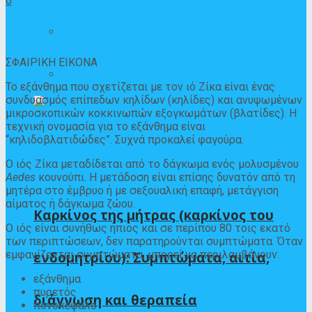
0
Λοιμώδεις και παρασιτικές ασθένειες
ΣΦΑΙΡΙΚΗ ΕΙΚΟΝΑ
Πεπτικές ασθένειες
Το εξάνθημα που σχετίζεται με τον ιό Ζίκα είναι ένας
συνδυασμός επίπεδων κηλίδων (κηλίδες) και ανυψωμένων
μικροσκοπικών κοκκινωπών εξογκωμάτων (βλατίδες). Η
τεχνική ονομασία για το εξάνθημα είναι
“κηλιδοβλατιδώδες”. Συχνά προκαλεί φαγούρα.
Ο ιός Ζίκα μεταδίδεται από το δάγκωμα ενός μολυσμένου
Aedes
κουνούπι. Η μετάδοση είναι επίσης
δυνατόν
από τη
μητέρα στο έμβρυο ή με σεξουαλική επαφή, μετάγγιση
αίματος ή δάγκωμα ζώου.
Καρκίνος της μήτρας (καρκίνος του
Ο ιός είναι συνήθως ήπιος και σε περίπου
80 τοις εκατό
των περιπτώσεων
, δεν παρατηρούνται συμπτώματα. Όταν
εμφανίζονται συμπτώματα, μπορεί να περιλαμβάνουν:
ενδομητρίου): Συμπτώματα, αιτία,
εξάνθημα
πυρετός
διάγνωση και θεραπεία
πονοκέφαλο