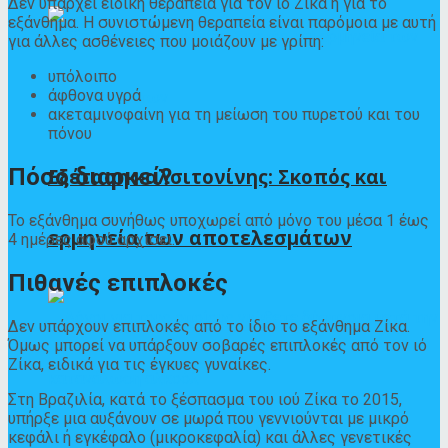
Δεν υπάρχει ειδική θεραπεία για τον ιό Ζίκα ή για το
εξάνθημα. Η συνιστώμενη θεραπεία είναι παρόμοια με αυτή
για άλλες ασθένειες που μοιάζουν με γρίπη:
υπόλοιπο
άφθονα υγρά
ακεταμινοφαίνη για τη μείωση του πυρετού και του
πόνου
Πόσο διαρκεί?
Εξέταση καλσιτονίνης: Σκοπός και
Το εξάνθημα συνήθως υποχωρεί από μόνο του μέσα
1 έως
ερμηνεία των αποτελεσμάτων
4 ημέρες
αφού αρχίσει.
Πιθανές επιπλοκές
Δεν υπάρχουν επιπλοκές από το ίδιο το εξάνθημα Ζίκα.
Όμως μπορεί να υπάρξουν σοβαρές επιπλοκές από τον ιό
Ζίκα, ειδικά για τις έγκυες γυναίκες.
Στη Βραζιλία, κατά το ξέσπασμα του ιού Ζίκα το 2015,
υπήρξε μια
αυξάνουν
σε μωρά που γεννιούνται με μικρό
κεφάλι ή εγκέφαλο (μικροκεφαλία) και άλλες γενετικές