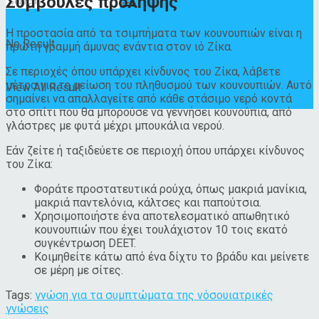
Συμβουλές πρόληψης
Η προστασία από τα τσιμπήματα των κουνουπιών είναι η
No Result
πρώτη γραμμή άμυνας ενάντια στον ιό Ζίκα.
Σε περιοχές όπου υπάρχει κίνδυνος του Ζίκα, λάβετε
μέτρα για τη μείωση του πληθυσμού των κουνουπιών. Αυτό
View All Result
σημαίνει να απαλλαγείτε από κάθε στάσιμο νερό κοντά
στο σπίτι που θα μπορούσε να γεννήσει κουνούπια, από
γλάστρες με φυτά μέχρι μπουκάλια νερού.
Εάν ζείτε ή ταξιδεύετε σε περιοχή όπου υπάρχει κίνδυνος
του Ζίκα:
Φοράτε προστατευτικά ρούχα, όπως μακριά μανίκια,
μακριά παντελόνια, κάλτσες και παπούτσια.
Χρησιμοποιήστε ένα αποτελεσματικό απωθητικό
κουνουπιών που έχει τουλάχιστον 10 τοις εκατό
συγκέντρωση DEET.
Κοιμηθείτε κάτω από ένα δίχτυ το βράδυ και μείνετε
σε μέρη με σίτες.
Tags:
γνώση για τα συμπτώματα της νόσου
ιατρικές
γνώσεις