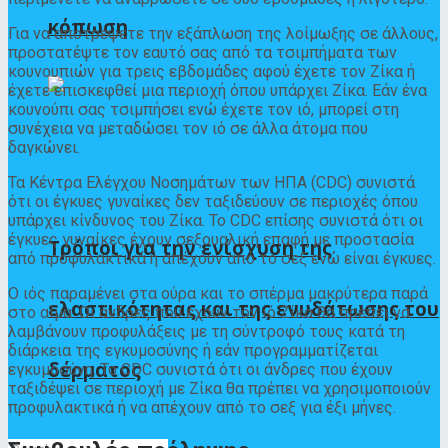
κόπωση
Για να αποτρέψετε την εξάπλωση της λοίμωξης σε άλλους,
προστατέψτε τον εαυτό σας από τα τσιμπήματα των
κουνουπιών για τρεις εβδομάδες αφού έχετε τον Ζίκα ή
έχετε επισκεφθεί μια περιοχή όπου υπάρχει Ζίκα. Εάν ένα
κουνούπι σας τσιμπήσει ενώ έχετε τον ιό, μπορεί στη
συνέχεια να μεταδώσει τον ιό σε άλλα άτομα που
δαγκώνει.
Τα Κέντρα Ελέγχου Νοσημάτων των ΗΠΑ (CDC)
συνιστά
ότι οι έγκυες γυναίκες δεν ταξιδεύουν σε περιοχές όπου
υπάρχει κίνδυνος του Ζίκα. Το CDC επίσης
συνιστά
ότι οι
έγκυες γυναίκες έχουν σεξουαλική επαφή με προστασία
Τρόποι για την ενίσχυση της
από προφυλακτικά ή απέχουν από το σεξ ενώ είναι έγκυες.
Ο ιός παραμένει στα ούρα και το σπέρμα
μακρύτερα
παρά
ελαστικότητας και της ενυδάτωσης του
στο αίμα. Οι άνδρες που έχουν τον ιό Ζίκα θα πρέπει να
λαμβάνουν προφυλάξεις με τη σύντροφό τους κατά τη
διάρκεια της εγκυμοσύνης ή εάν προγραμματίζεται
δέρματος
εγκυμοσύνη. Το CDC
συνιστά
ότι οι άνδρες που έχουν
ταξιδέψει σε περιοχή με Ζίκα θα πρέπει να χρησιμοποιούν
προφυλακτικά ή να απέχουν από το σεξ για έξι μήνες.