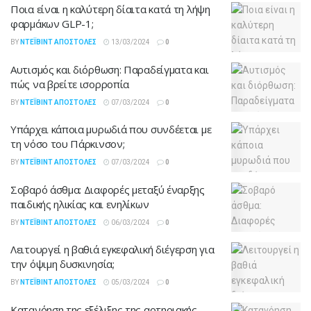
Ποια είναι η καλύτερη δίαιτα κατά τη λήψη
φαρμάκων GLP-1;
BY
ΝΤΈΙΒΙΝΤ ΑΠΟΣΤΌΛΕΣ
13/03/2024
0
Αυτισμός και διόρθωση: Παραδείγματα και
πώς να βρείτε ισορροπία
BY
ΝΤΈΙΒΙΝΤ ΑΠΟΣΤΌΛΕΣ
07/03/2024
0
Υπάρχει κάποια μυρωδιά που συνδέεται με
τη νόσο του Πάρκινσον;
BY
ΝΤΈΙΒΙΝΤ ΑΠΟΣΤΌΛΕΣ
07/03/2024
0
Σοβαρό άσθμα: Διαφορές μεταξύ έναρξης
παιδικής ηλικίας και ενηλίκων
BY
ΝΤΈΙΒΙΝΤ ΑΠΟΣΤΌΛΕΣ
06/03/2024
0
Λειτουργεί η βαθιά εγκεφαλική διέγερση για
την όψιμη δυσκινησία;
BY
ΝΤΈΙΒΙΝΤ ΑΠΟΣΤΌΛΕΣ
05/03/2024
0
Κατανόηση της εξέλιξης της αρτηριακής