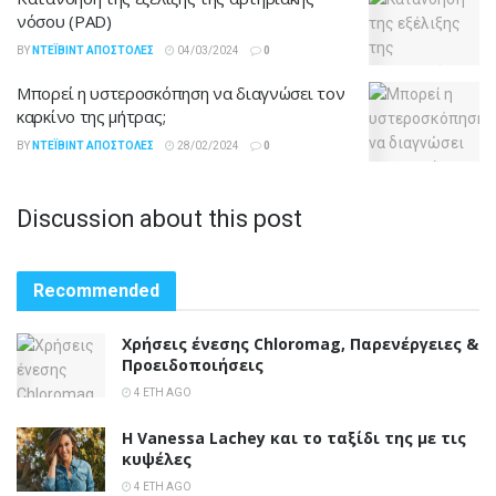
νόσου (PAD)
BY
ΝΤΈΙΒΙΝΤ ΑΠΟΣΤΌΛΕΣ
04/03/2024
0
Μπορεί η υστεροσκόπηση να διαγνώσει τον
καρκίνο της μήτρας;
BY
ΝΤΈΙΒΙΝΤ ΑΠΟΣΤΌΛΕΣ
28/02/2024
0
Discussion about this post
Recommended
Χρήσεις ένεσης Chloromag, Παρενέργειες &
Προειδοποιήσεις
4 ΈΤΗ AGO
Η Vanessa Lachey και το ταξίδι της με τις
κυψέλες
4 ΈΤΗ AGO