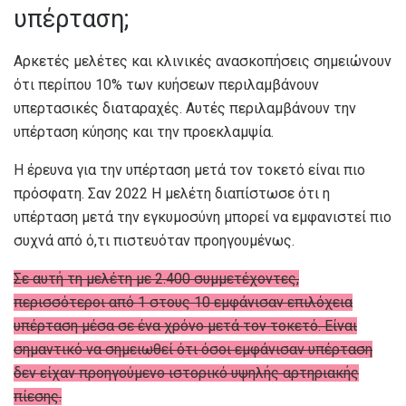
υπέρταση;
Αρκετές μελέτες και κλινικές ανασκοπήσεις σημειώνουν
ότι περίπου
10%
των κυήσεων περιλαμβάνουν
υπερτασικές διαταραχές. Αυτές περιλαμβάνουν την
υπέρταση κύησης και την προεκλαμψία.
Η έρευνα για την υπέρταση μετά τον τοκετό είναι πιο
πρόσφατη. Σαν
2022
Η μελέτη διαπίστωσε ότι η
υπέρταση μετά την εγκυμοσύνη μπορεί να εμφανιστεί πιο
συχνά από ό,τι πιστευόταν προηγουμένως.
Σε αυτή τη μελέτη με 2.400 συμμετέχοντες,
περισσότεροι από 1 στους 10 εμφάνισαν επιλόχεια
υπέρταση μέσα σε ένα χρόνο μετά τον τοκετό. Είναι
σημαντικό να σημειωθεί ότι όσοι εμφάνισαν υπέρταση
δεν είχαν προηγούμενο ιστορικό υψηλής αρτηριακής
πίεσης.