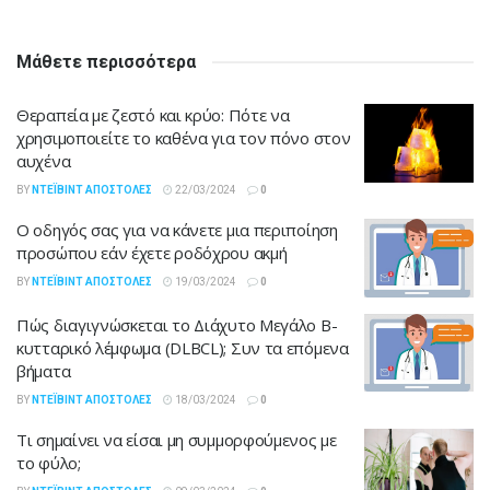
Μάθετε περισσότερα
Θεραπεία με ζεστό και κρύο: Πότε να
χρησιμοποιείτε το καθένα για τον πόνο στον
αυχένα
BY
ΝΤΈΙΒΙΝΤ ΑΠΟΣΤΌΛΕΣ
22/03/2024
0
Ο οδηγός σας για να κάνετε μια περιποίηση
προσώπου εάν έχετε ροδόχρου ακμή
BY
ΝΤΈΙΒΙΝΤ ΑΠΟΣΤΌΛΕΣ
19/03/2024
0
Πώς διαγιγνώσκεται το Διάχυτο Μεγάλο Β-
κυτταρικό λέμφωμα (DLBCL); Συν τα επόμενα
βήματα
BY
ΝΤΈΙΒΙΝΤ ΑΠΟΣΤΌΛΕΣ
18/03/2024
0
Τι σημαίνει να είσαι μη συμμορφούμενος με
το φύλο;