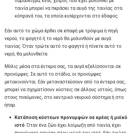
παράδειγμα, ένας χοίρος που έχει μολυνθεί με
ταινία μπορεί να περάσει τα αυγά της ταινίας στα
κόπρανά του, τα οποία εισέρχονται στο έδαφος.
Εάν αυτό το χώμα έρθει σε επαφή με τρόφιμα ή πηγή
νερού, το φαγητό ή το νερό θα μολυνθούν με αυγά
ταινίας. Όταν τρώτε αυτό το φαγητό ή πίνετε αυτό το
νερό, θα μολυνθείτε.
Μόλις μέσα στα έντερα σας, τα αυγά εξελίσσονται σε
προνύμφες. Σε αυτό το στάδιο, οι προνύμφες
μετακινούνται. Εάν μεταναστεύσουν από τα έντερα σας,
μπορεί να σχηματίσουν κύστεις σε άλλους ιστούς, όπως
στους πνεύμονες, στο κεντρικό νευρικό σύστημα ή στο
ήπαρ.
Κατάποση κύστεων προνυμφών σε κρέας ή μυϊκό
ιστό
. Όταν ένα ζώο έχει λοίμωξη από ταινία, έχει
προνύμφες ταινίας στον μυϊκό του ιστό. Εάν τρώτε