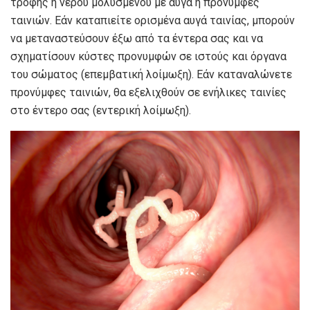
τροφής ή νερού μολυσμένου με αυγά ή προνύμφες
ταινιών. Εάν καταπιείτε ορισμένα αυγά ταινίας, μπορούν
να μεταναστεύσουν έξω από τα έντερα σας και να
σχηματίσουν κύστες προνυμφών σε ιστούς και όργανα
του σώματος (επεμβατική λοίμωξη). Εάν καταναλώνετε
προνύμφες ταινιών, θα εξελιχθούν σε ενήλικες ταινίες
στο έντερο σας (εντερική λοίμωξη).