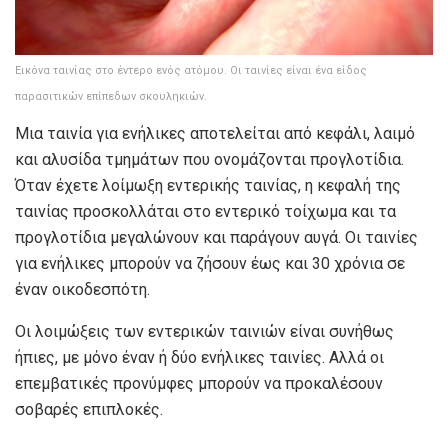
Εικόνα ταινίας στο έντερο ενός ατόμου. Οι ταινίες είναι ένα είδος
παρασιτικών επίπεδων σκουληκιών.
Μια ταινία για ενήλικες αποτελείται από κεφάλι, λαιμό
και αλυσίδα τμημάτων που ονομάζονται προγλοτίδια.
Όταν έχετε λοίμωξη εντερικής ταινίας, η κεφαλή της
ταινίας προσκολλάται στο εντερικό τοίχωμα και τα
προγλοτίδια μεγαλώνουν και παράγουν αυγά. Οι ταινίες
για ενήλικες μπορούν να ζήσουν έως και 30 χρόνια σε
έναν οικοδεσπότη.
Οι λοιμώξεις των εντερικών ταινιών είναι συνήθως
ήπιες, με μόνο έναν ή δύο ενήλικες ταινίες. Αλλά οι
επεμβατικές προνύμφες μπορούν να προκαλέσουν
σοβαρές επιπλοκές.