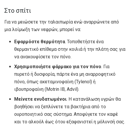
Στο σπίτι
Για να μειώσετε την ταλαιπωρία ενώ αναρρώνετε από
μια λοίμωξη των νεφρών, μπορεί να:
Εφαρμόστε θερμότητα
. Τοποθετήστε ένα
θερμαντικό επίθεμα στην κοιλιά ή την πλάτη σας για
να ανακουφίσετε τον πόνο.
Χρησιμοποιήστε φάρμακο για τον πόνο
. Για
πυρετό ή δυσφορία, πάρτε ένα μη αναρροφητικό
πόνο, όπως ακεταμινοφαίνη (Tylenol) ή
ιβουπροφαίνη (Motrin IB, Advil).
Μείνετε ενυδατωμένοι
. Η κατανάλωση υγρών θα
βοηθήσει να ξεπλύνετε τα βακτήρια από το
ουροποιητικό σας σύστημα. Αποφύγετε τον καφέ
και το αλκοόλ έως ότου εξαφανιστεί η μόλυνσή σας.