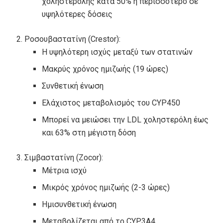
χοληστερόλης κατά 50% ή περισσότερο σε
υψηλότερες δόσεις
Ροσουβαστατίνη (Crestor):
Η υψηλότερη ισχύς μεταξύ των στατινών
Μακρύς χρόνος ημιζωής (19 ώρες)
Συνθετική ένωση
Ελάχιστος μεταβολισμός του CYP450
Μπορεί να μειώσει την LDL χοληστερόλη έως
και 63% στη μέγιστη δόση
Σιμβαστατίνη (Zocor):
Μέτρια ισχύ
Μικρός χρόνος ημιζωής (2-3 ώρες)
Ημισυνθετική ένωση
Μεταβολίζεται από το CYP3A4