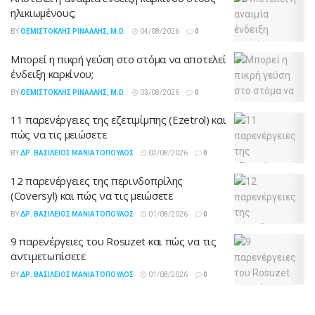
ηλικιωμένους;
BY
ΘΕΜΙΣΤΟΚΛΉΣ ΡΙΝΆΛΛΗΣ, M.D.
04/08/2026
0
Μπορεί η πικρή γεύση στο στόμα να αποτελεί
ένδειξη καρκίνου;
BY
ΘΕΜΙΣΤΟΚΛΉΣ ΡΙΝΆΛΛΗΣ, M.D.
03/08/2026
0
11 παρενέργειες της εζετιμίμπης (Ezetrol) και
πώς να τις μειώσετε
BY
ΔΡ. ΒΑΣΊΛΕΙΟΣ ΜΑΝΙΑΤΌΠΟΥΛΟΣ
02/08/2026
0
12 παρενέργειες της περινδοπρίλης
(Coversyl) και πώς να τις μειώσετε
BY
ΔΡ. ΒΑΣΊΛΕΙΟΣ ΜΑΝΙΑΤΌΠΟΥΛΟΣ
01/08/2026
0
9 παρενέργειες του Rosuzet και πώς να τις
αντιμετωπίσετε
BY
ΔΡ. ΒΑΣΊΛΕΙΟΣ ΜΑΝΙΑΤΌΠΟΥΛΟΣ
01/08/2026
0