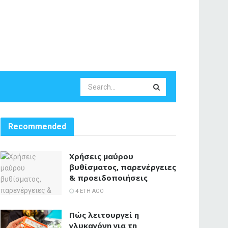
Recommended
Χρήσεις μαύρου
βυθίσματος, παρενέργειες
& προειδοποιήσεις
4 ΈΤΗ AGO
Πώς λειτουργεί η
γλυκαγόνη για τη