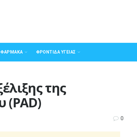
Α ΦΆΡΜΑΚΑ
ΦΡΟΝΤΊΔΑ ΥΓΕΊΑΣ
έλιξης της
υ (PAD)
0