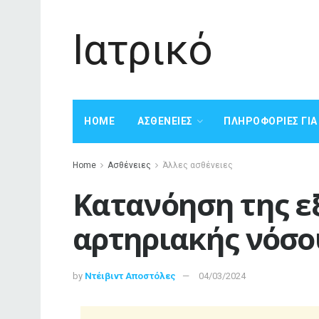
Ιατρικό
HOME
ΑΣΘΈΝΕΙΕΣ
ΠΛΗΡΟΦΟΡΊΕΣ ΓΙ
Home
Ασθένειες
Άλλες ασθένειες
Κατανόηση της εξ
αρτηριακής νόσο
by
Ντέιβιντ Αποστόλες
04/03/2024