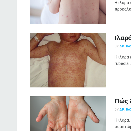
Η ιλαρά 
προκαλεί
Ιλαρ
BY
ΔΡ. ΒΑ
Η ιλαρά 
rubeola.
Πώς 
BY
ΔΡ. ΒΑ
Η ιλαρά,
συμπτώμα