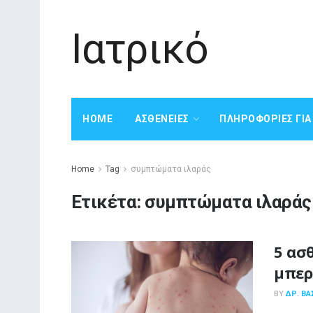
Ιατρικό
HOME
ΑΣΘΈΝΕΙΕΣ
ΠΛΗΡΟΦΟΡΊΕΣ ΓΙ
Home
Tag
συμπτώματα ιλαράς
Ετικέτα:
συμπτώματα ιλαράς
5 ασ
μπερ
BY
ΔΡ. ΒΑ