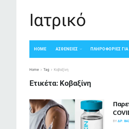
Ιατρικό
HOME
ΑΣΘΈΝΕΙΕΣ
ΠΛΗΡΟΦΟΡΊΕΣ ΓΙ
Home
Tag
Κοβαξίνη
Ετικέτα:
Κοβαξίνη
Παρε
COVI
BY
ΔΡ. ΒΑ