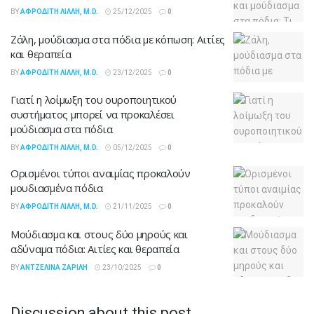
BY
ΑΦΡΟΔΊΤΗ ΛΙΛΛΉ, M.D.
25/12/2025
0
Ζάλη, μούδιασμα στα πόδια με κόπωση: Αιτίες
και θεραπεία
BY
ΑΦΡΟΔΊΤΗ ΛΙΛΛΉ, M.D.
23/12/2025
0
Γιατί η λοίμωξη του ουροποιητικού
συστήματος μπορεί να προκαλέσει
μούδιασμα στα πόδια
BY
ΑΦΡΟΔΊΤΗ ΛΙΛΛΉ, M.D.
05/12/2025
0
Ορισμένοι τύποι αναιμίας προκαλούν
μουδιασμένα πόδια
BY
ΑΦΡΟΔΊΤΗ ΛΙΛΛΉ, M.D.
21/11/2025
0
Μούδιασμα και στους δύο μηρούς και
αδύναμα πόδια: Αιτίες και θεραπεία
BY
ΑΝΤΖΕΛΊΝΑ ΖΑΡΊΛΗ
23/10/2025
0
Discussion about this post