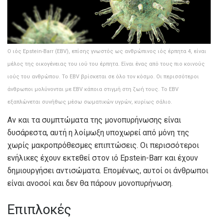
Ο ιός Epstein-Barr (EBV), επίσης γνωστός ως ανθρώπινος ιός έρπητα 4, είναι
μέλος της οικογένειας του ιού του έρπητα. Είναι ένας από τους πιο κοινούς
ιούς του ανθρώπου. Το EBV βρίσκεται σε όλο τον κόσμο. Οι περισσότεροι
άνθρωποι μολύνονται με EBV κάποια στιγμή στη ζωή τους. Το EBV
εξαπλώνεται συνήθως μέσω σωματικών υγρών, κυρίως σάλιο.
Αν και τα συμπτώματα της μονοπυρήνωσης είναι
δυσάρεστα, αυτή η λοίμωξη υποχωρεί από μόνη της
χωρίς μακροπρόθεσμες επιπτώσεις. Οι περισσότεροι
ενήλικες έχουν εκτεθεί στον ιό Epstein-Barr και έχουν
δημιουργήσει αντισώματα. Επομένως, αυτοί οι άνθρωποι
είναι ανοσοί και δεν θα πάρουν μονοπυρήνωση.
Επιπλοκές