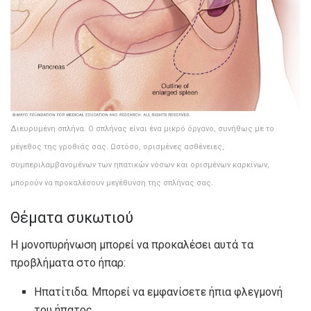
Διευρυμένη σπλήνα. Ο σπλήνας είναι ένα μικρό όργανο, συνήθως με το
μέγεθος της γροθιάς σας. Ωστόσο, ορισμένες ασθένειες,
συμπεριλαμβανομένων των ηπατικών νόσων και ορισμένων καρκίνων,
μπορούν να προκαλέσουν μεγέθυνση της σπλήνας σας.
Θέματα συκωτιού
Η μονοπυρήνωση μπορεί να προκαλέσει αυτά τα
προβλήματα στο ήπαρ:
Ηπατίτιδα. Μπορεί να εμφανίσετε ήπια φλεγμονή
του ήπατος.