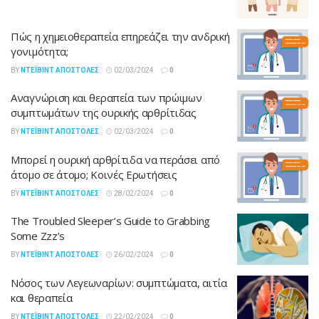
Πώς η χημειοθεραπεία επηρεάζει την ανδρική
γονιμότητα;
BY
ΝΤΈΙΒΙΝΤ ΑΠΟΣΤΌΛΕΣ
02/03/2024
0
Αναγνώριση και θεραπεία των πρώιμων
συμπτωμάτων της ουρικής αρθρίτιδας
BY
ΝΤΈΙΒΙΝΤ ΑΠΟΣΤΌΛΕΣ
02/03/2024
0
Μπορεί η ουρική αρθρίτιδα να περάσει από
άτομο σε άτομο; Κοινές Ερωτήσεις
BY
ΝΤΈΙΒΙΝΤ ΑΠΟΣΤΌΛΕΣ
28/02/2024
0
The Troubled Sleeper’s Guide to Grabbing
Some Zzz’s
BY
ΝΤΈΙΒΙΝΤ ΑΠΟΣΤΌΛΕΣ
26/02/2024
0
Νόσος των Λεγεωναρίων: συμπτώματα, αιτία
και θεραπεία
BY
ΝΤΈΙΒΙΝΤ ΑΠΟΣΤΌΛΕΣ
22/02/2024
0