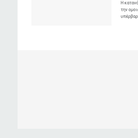
Η καταν
την ομοι
υπέρβαρο