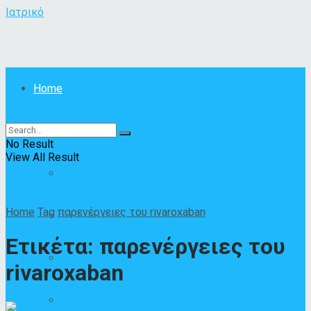
Ιατρικό
Home
Ιατρικό
Ασθένειες
No Result
View All Result
All
Home
Tag
παρενέργειες του rivaroxaban
Άλλες ασθένειες
Ετικέτα:
παρενέργειες του
Δερματικές ασθένειες
rivaroxaban
Καρκίνος