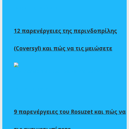
12 παρενέργειες της περινδοπρίλης
(Coversyl) και πώς να τις μειώσετε
9 παρενέργειες του Rosuzet και πώς να