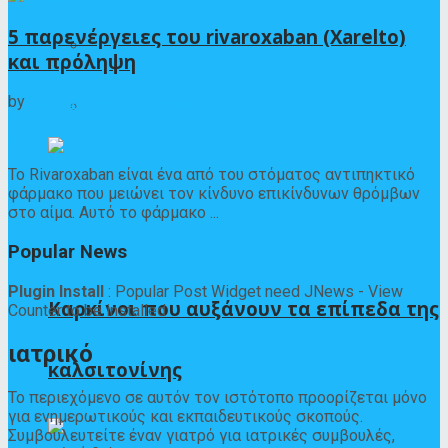
5 παρενέργειες του rivaroxaban (Xarelto)
Λοιμώδεις και παρασιτικές ασθένειες
και πρόληψη
by
Δρ. Βασίλειος Μανιατόπουλος
Πεπτικές ασθένειες
02/03/2026
0
Το Rivaroxaban είναι ένα από του στόματος αντιπηκτικό
φάρμακο που μειώνει τον κίνδυνο επικίνδυνων θρόμβων
στο αίμα. Αυτό το φάρμακο ...
Popular News
Plugin Install
: Popular Post Widget need JNews - View
Καρκίνοι που αυξάνουν τα επίπεδα της
Counter to be installed
ιατρικό
καλσιτονίνης
Το περιεχόμενο σε αυτόν τον ιστότοπο προορίζεται μόνο
για ενημερωτικούς και εκπαιδευτικούς σκοπούς.
Συμβουλευτείτε έναν γιατρό για ιατρικές συμβουλές,