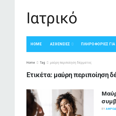
Ιατρικό
HOME
ΑΣΘΈΝΕΙΕΣ
ΠΛΗΡΟΦΟΡΊΕΣ ΓΙ
Home
Tag
μαύρη περιποίηση δέρματος
Ετικέτα:
μαύρη περιποίηση δ
Μαύρ
συμβ
BY
ΑΦΡΟΔΊ