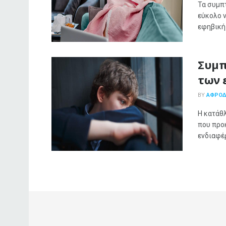
Τα συμπ
εύκολο 
εφηβική 
Συμπ
των 
BY
ΑΦΡΟΔΊ
Η κατάθ
που προ
ενδιαφέρ