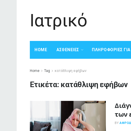
Ιατρικό
HOME
ΑΣΘΈΝΕΙΕΣ
ΠΛΗΡΟΦΟΡΊΕΣ ΓΙ
Home
Tag
κατάθλιψη εφήβων
Ετικέτα:
κατάθλιψη εφήβων
Διάγ
των 
BY
ΑΦΡΟΔΊ