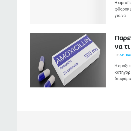
Η ciprof
φθοροκι
για να ...
Παρε
να τ
BY
ΔΡ. ΒΑ
Η αμοξικ
κατηγορί
διαφόρω