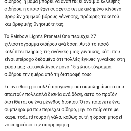
σίδηρος, η μαμά μπορεί να αναπτύξει αναιμία έλλειψης
σιδήρου, η οποία έχει συσχετιστεί με αυξημένο κίνδυνο
βρεφών χαμηλού βάρους γέννησης, πρόωρης τοκετού
και βρεφικής θνησιμότητας.
Το Rainbow Light’s Prenatal One περιέχει 27
χιλιοστόγραμμα σιδήρου ανά δόση. Αυτό το ποσό
καλύπτει πλήρως τις ανάγκες μιας γυναίκας, κάτι που
είναι υπέροχο δεδομένο ότι πολλές έγκυες γυναίκες στη
χώρα μας καταναλώνουν μόνο 15 χιλιοστόγραμμα
σιδήρου την ημέρα από τη διατροφή τους.
Σε αντίθεση με πολλά προγεννητικά συμπληρώματα που
απαιτούν πολλαπλά δισκία ανά δόση, αυτό το προϊόν
διατίθεται σε ένα μέγεθος δισκίου. Όταν παίρνετε ένα
συμπλήρωμα που περιέχει σίδηρο, μην το παίρνετε με
καφέ, τσάι, πίτουρο ή γάλα, καθώς αυτή η δράση μπορεί
να επηρεάσει την απορρόφηση.