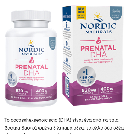
Το docosahexaenoic acid (DHA) είναι ένα από τα τρία
βασικά βασικά ωμέγα 3 λιπαρά οξέα, τα άλλα δύο οξέα