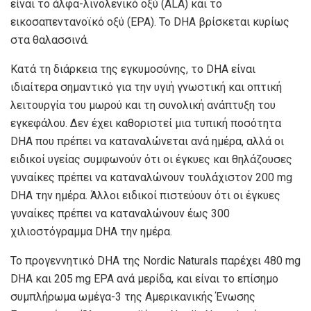
είναι το άλφα-λινολενικό οξύ (ALA) και το
εικοσαπεντανοϊκό οξύ (EPA). Το DHA βρίσκεται κυρίως
στα θαλασσινά.
Κατά τη διάρκεια της εγκυμοσύνης, το DHA είναι
ιδιαίτερα σημαντικό για την υγιή γνωστική και οπτική
λειτουργία του μωρού και τη συνολική ανάπτυξη του
εγκεφάλου. Δεν έχει καθοριστεί μια τυπική ποσότητα
DHA που πρέπει να καταναλώνεται ανά ημέρα, αλλά οι
ειδικοί υγείας συμφωνούν ότι οι έγκυες και θηλάζουσες
γυναίκες πρέπει να καταναλώνουν τουλάχιστον 200 mg
DHA την ημέρα. Άλλοι ειδικοί πιστεύουν ότι οι έγκυες
γυναίκες πρέπει να καταναλώνουν έως 300
χιλιοστόγραμμα DHA την ημέρα.
Το προγεννητικό DHA της Nordic Naturals παρέχει 480 mg
DHA και 205 mg EPA ανά μερίδα, και είναι το επίσημο
συμπλήρωμα ωμέγα-3 της Αμερικανικής Ένωσης