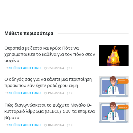
Μάθετε περισσότερα
Θεραπεία με ζεστό και κρύο: Πότε να
χρησιμοποιείτε το καθένα για τον πόνο στον
αυχένα
BY
ΝΤΈΙΒΙΝΤ ΑΠΟΣΤΌΛΕΣ
22/03/2024
0
Ο οδηγός σας για να κάνετε μια περιποίηση
προσώπου εάν έχετε ροδόχρου ακμή
BY
ΝΤΈΙΒΙΝΤ ΑΠΟΣΤΌΛΕΣ
19/03/2024
0
Πώς διαγιγνώσκεται το Διάχυτο Μεγάλο Β-
κυτταρικό λέμφωμα (DLBCL); Συν τα επόμενα
βήματα
BY
ΝΤΈΙΒΙΝΤ ΑΠΟΣΤΌΛΕΣ
18/03/2024
0