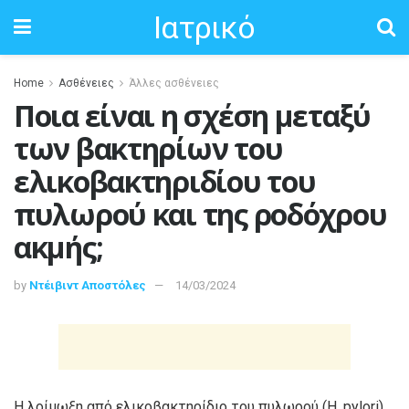
Ιατρικό
Home
Ασθένειες
Άλλες ασθένειες
Ποια είναι η σχέση μεταξύ
των βακτηρίων του
ελικοβακτηριδίου του
πυλωρού και της ροδόχρου
ακμής;
by
Ντέιβιντ Αποστόλες
14/03/2024
Η λοίμωξη από ελικοβακτηρίδιο του πυλωρού (H. pylori)