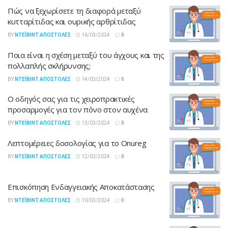
Πώς να ξεχωρίσετε τη διαφορά μεταξύ
κυτταρίτιδας και ουρικής αρθρίτιδας
BY
ΝΤΈΙΒΙΝΤ ΑΠΟΣΤΌΛΕΣ
16/03/2024
0
Ποια είναι η σχέση μεταξύ του άγχους και της
πολλαπλής σκλήρυνσης;
BY
ΝΤΈΙΒΙΝΤ ΑΠΟΣΤΌΛΕΣ
14/03/2024
0
Ο οδηγός σας για τις χειροπρακτικές
προσαρμογές για τον πόνο στον αυχένα
BY
ΝΤΈΙΒΙΝΤ ΑΠΟΣΤΌΛΕΣ
13/03/2024
0
Λεπτομέρειες δοσολογίας για το Onureg
BY
ΝΤΈΙΒΙΝΤ ΑΠΟΣΤΌΛΕΣ
12/03/2024
0
Επισκόπηση Ενδαγγειακής Αποκατάστασης
BY
ΝΤΈΙΒΙΝΤ ΑΠΟΣΤΌΛΕΣ
10/03/2024
0