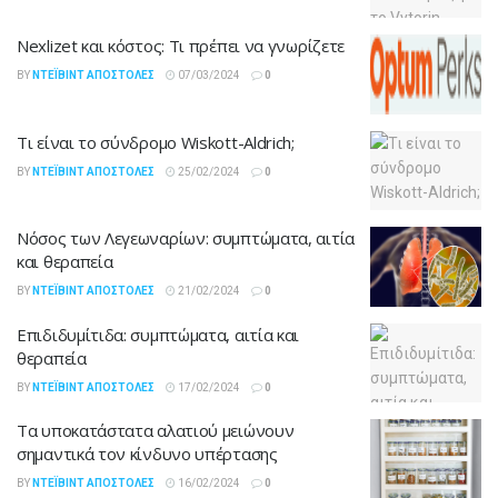
Nexlizet και κόστος: Τι πρέπει να γνωρίζετε
BY
ΝΤΈΙΒΙΝΤ ΑΠΟΣΤΌΛΕΣ
07/03/2024
0
Τι είναι το σύνδρομο Wiskott-Aldrich;
BY
ΝΤΈΙΒΙΝΤ ΑΠΟΣΤΌΛΕΣ
25/02/2024
0
Νόσος των Λεγεωναρίων: συμπτώματα, αιτία
και θεραπεία
BY
ΝΤΈΙΒΙΝΤ ΑΠΟΣΤΌΛΕΣ
21/02/2024
0
Επιδιδυμίτιδα: συμπτώματα, αιτία και
θεραπεία
BY
ΝΤΈΙΒΙΝΤ ΑΠΟΣΤΌΛΕΣ
17/02/2024
0
Τα υποκατάστατα αλατιού μειώνουν
σημαντικά τον κίνδυνο υπέρτασης
BY
ΝΤΈΙΒΙΝΤ ΑΠΟΣΤΌΛΕΣ
16/02/2024
0