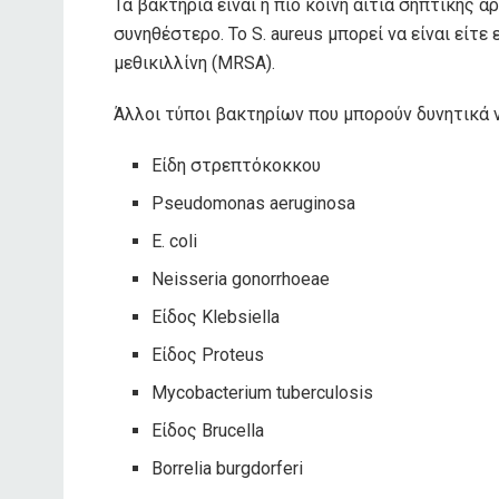
Τα βακτήρια είναι η πιο κοινή αιτία σηπτικής α
συνηθέστερο
. Το S. aureus μπορεί να είναι εί
μεθικιλλίνη (MRSA).
Άλλοι τύποι βακτηρίων που μπορούν δυνητικά 
Είδη στρεπτόκοκκου
Pseudomonas aeruginosa
Ε. coli
Neisseria gonorrhoeae
Είδος Klebsiella
Είδος Proteus
Mycobacterium tuberculosis
Είδος Brucella
Borrelia burgdorferi