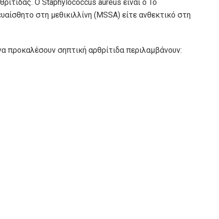
ρθρίτιδας. Ο Staphylococcus aureus είναι ο
Το
τε ευαίσθητο στη μεθικιλλίνη (MSSA) είτε ανθεκτικό στη
να προκαλέσουν σηπτική αρθρίτιδα περιλαμβάνουν: