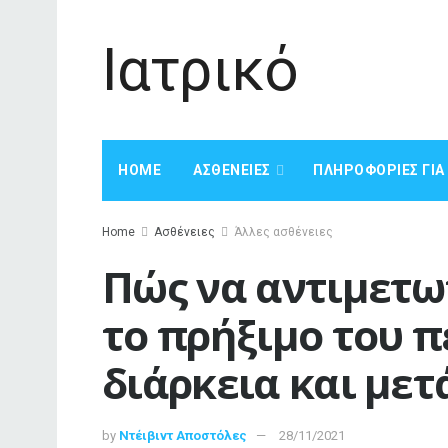
Ιατρικό
HOME
ΑΣΘΈΝΕΙΕΣ
ΠΛΗΡΟΦΟΡΊΕΣ ΓΙ
Home
Ασθένειες
Άλλες ασθένειες
Πώς να αντιμετω
το πρήξιμο του π
διάρκεια και με
by
Ντέιβιντ Αποστόλες
28/11/2021