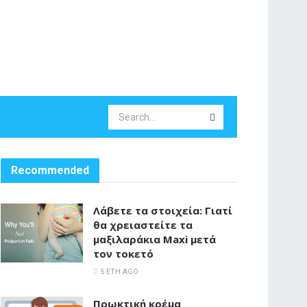
Recommended
Λάβετε τα στοιχεία: Γιατί
θα χρειαστείτε τα
μαξιλαράκια Maxi μετά
τον τοκετό
5 ΈΤΗ AGO
Πρωκτική κρέμα